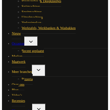
Rijsmandjes & Deegkleedjes
Snijmachines
Spuitmachines
Uitrolmachines
Verkruimelaar
Werktafels, Werkbanken & Wasbakken
Nieuw
Toggle
Occasion
submenu
Recent geplaatst
Merken
Maatwerk
Toggle
Meer branches
submenu
Pizzeria
Over ons
Blog
Video’s
Recensies
Toggle