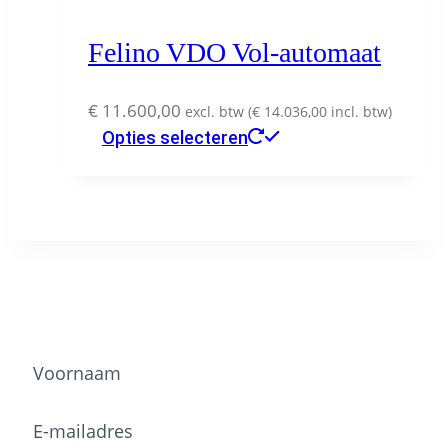
Felino VDO Vol-automaat
€
11.600,00
excl. btw (
€
14.036,00
incl. btw)
Dit
Opties selecteren
product
heeft
meerdere
variaties.
Deze
optie
Wil je onze nieuwsbrief ontvangen?
kan
gekozen
worden
op
de