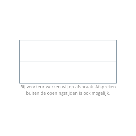
Privacyverklaring
Openingstijden
Maandag t/m
7:00 – 15:00
vrijdag
Uitsluitend op
Zaterdag
afspraak
Bij voorkeur werken wij op afspraak. Afspreken
buiten de openingstijden is ook mogelijk.
Bezoekadres