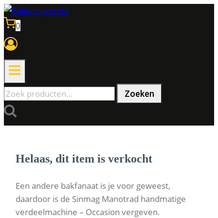
Doorgaan
naar
0
inhoud
Zoeken
Zoeken
naar:
Helaas, dit item is verkocht
Een andere bakfanaat is je voor geweest,
daardoor is de Sinmag Manotrad handmatige
verdeelmachine – Occasion vergeven.