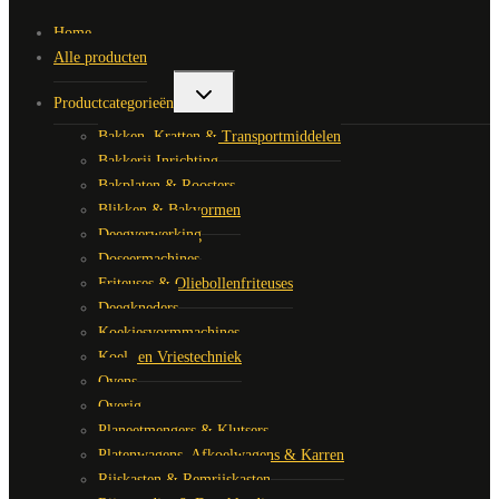
Home
Alle producten
Toggle
Productcategorieën
submenu
Bakken, Kratten & Transportmiddelen
Bakkerij Inrichting
Bakplaten & Roosters
Blikken & Bakvormen
Deegverwerking
Doseermachines
Friteuses & Oliebollenfriteuses
Deegkneders
Koekjesvormmachines
Koel- en Vriestechniek
Ovens
Overig
Planeetmengers & Klutsers
Platenwagens, Afkoelwagens & Karren
Rijskasten & Remrijskasten