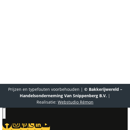
Frankeneng 51B
6716 AA Ede
Navigeren
Veilig betalen via:
Wero, iDeal, Bankoverdracht,
Bancontact of Giropay |
Verzending via:
PostNL
of Eigen Transport
Prijzen en typefouten voorbehouden |
© Bakkerijwereld –
Handelsonderneming Van Snippenberg B.V.
|
Realisatie:
Webstudio Rémon